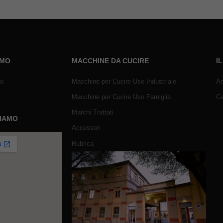
AMO
MACCHINE DA CUCIRE
I
mo
Macchine per Cucire Uso Industriale
Ac
Macchine per Cucire Uso Famiglia
Ca
Marchi Trattati
SIAMO
Accessori
Rubrica