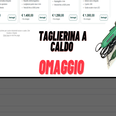
CAMATRICE PR-620M1
SOFTWARE BROTHER PE-
.650,00
€
8.999,00
€
1.279,00
€
1.599,0
tre informazioni su questo prodotto