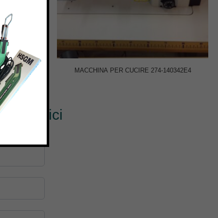
DESIGN8
MACCHINA PER CUCIRE 274-140342E4
0
€
? Scrivici