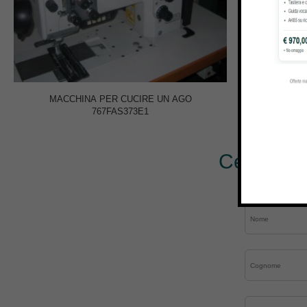
MACCHINA PER CUCIRE UN AGO
RI
767FAS373E1
7
Cerchi al