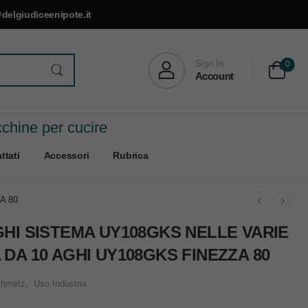
delgiudiceenipote.it
Sign In
0
Account
cchine per cucire
ttati
Accessori
Rubrica
A 80
GHI SISTEMA UY108GKS NELLE VARIE
 DA 10 AGHI UY108GKS FINEZZA 80
hmetz
,
Uso Industria