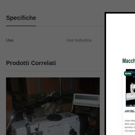
Specifiche
Uso
Uso Industria
Prodotti Correlati
15% OFF