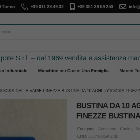
 Torino
+39 011 28.49.32
+39 351 39 59 250
info@
pote S.r.l. – dal 1969 vendita e assistenza ma
o Industriale
Macchine per Cucire Uso Famiglia
Marchi Tra
108GKS NELLE VARIE FINEZZE BUSTINA DA 10 AGHI UY108GKS FINEZZ
BUSTINA DA 10 A
FINEZZE BUSTINA
Categorie:
Accessori
,
Cucito
,
Sc
COD:
QUY108GKS/80