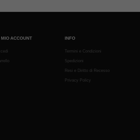
L MIO ACCOUNT
INFO
cedi
Termini e Condizioni
rrello
Spedizioni
Resi e Diritto di Recesso
Privacy Policy