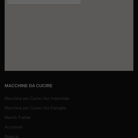
MACCHINE DA CUCIRE
Macchine per Cucire Uso Industriale
Macchine per Cucire Uso Famiglia
Marchi Trattati
Accessori
Rubrica