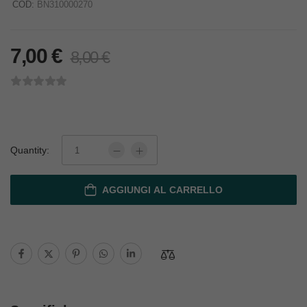
COD:
BN310000270
7,00
€
8,00
€
Quantity:
AGGIUNGI AL CARRELLO