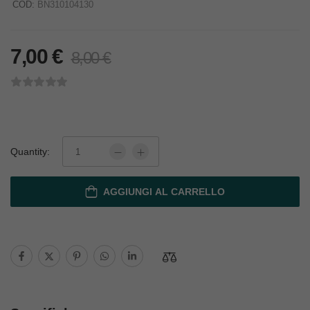
COD:
BN310104130
7,00
€
8,00
€
Quantity:
AGGIUNGI AL CARRELLO