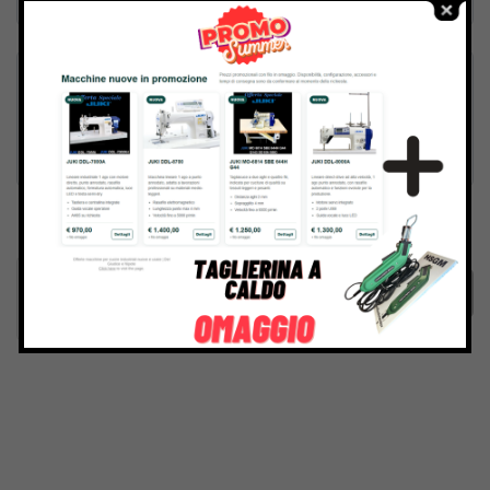
Inviando il messaggio confermo di aver letto e accettato
Termini e condizioni
del sito web
Invia