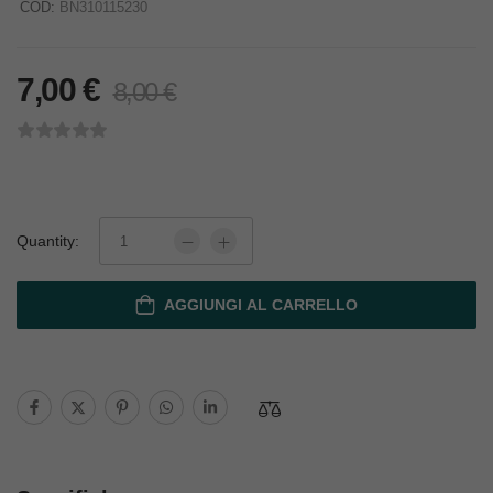
COD:
BN310115230
7,00
€
8,00
€
Quantity:
AGGIUNGI AL CARRELLO