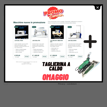
Inviando il messaggio confermo di aver letto e accettato
Termini e condizioni
del sito web
Invia