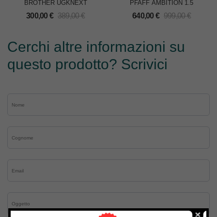
BROTHER UGKNEXT
PFAFF AMBITION 1.5
300,00
€
389,00
€
640,00
€
999,00
€
Cerchi altre informazioni su
questo prodotto? Scrivici