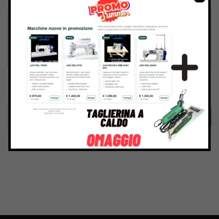
Inviando il messaggio confermo di aver letto e accettato
Termini e condizioni
del sito web
Invia