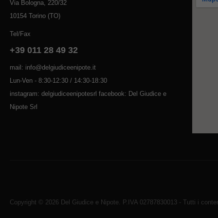
Via Bologna, 220/32
10154 Torino (TO)
Tel/Fax
+39 011 28 49 32
mail: info@delgiudiceenipote.it
Lun-Ven - 8:30-12:30 / 14:30-18:30
instagram: delgiudiceenipotesrl facebook: Del Giudice e
Nipote Srl
Copyright © 2026 Del Giudice e Nipote. P.IVA 02787830013 - Tutti i contenu