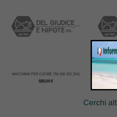
MACCHINA PER CUCIRE 750-100 ZIG ZAG
MACCHIN
680,00
€
Cerchi al