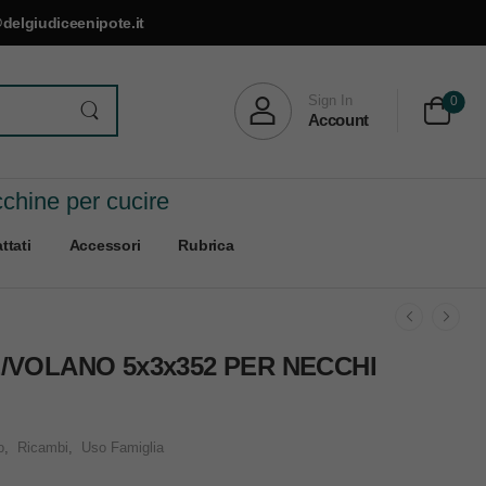
delgiudiceenipote.it
Sign In
0
Account
cchine per cucire
ttati
Accessori
Rubrica
/VOLANO 5x3x352 PER NECCHI
o
,
Ricambi
,
Uso Famiglia