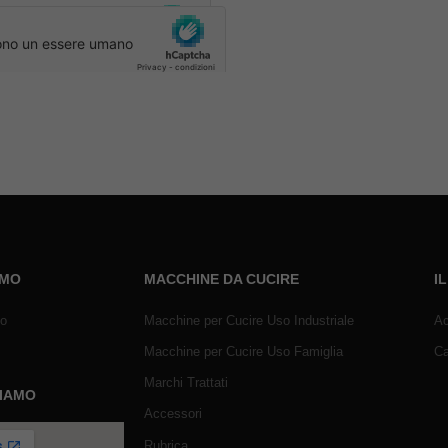
AMO
MACCHINE DA CUCIRE
I
mo
Macchine per Cucire Uso Industriale
Ac
Macchine per Cucire Uso Famiglia
Ca
Marchi Trattati
SIAMO
Accessori
Rubrica