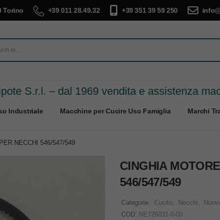
 Torino
+39 011 28.49.32
+39 351 39 59 250
info@
pote S.r.l. – dal 1969 vendita e assistenza ma
o Industriale
Macchine per Cucire Uso Famiglia
Marchi Tra
ER NECCHI 546/547/549
CINGHIA MOTORE
546/547/549
Categorie:
Cucito
,
Necchi
,
Nuov
COD:
NE726031-0-00