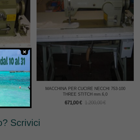
00 ZIG ZAG
MACCHINA PER CUCIRE NECCHI 753-100
ORE
THREE STITCH mm.6,0
671,00
€
1.200,00
€
? Scrivici