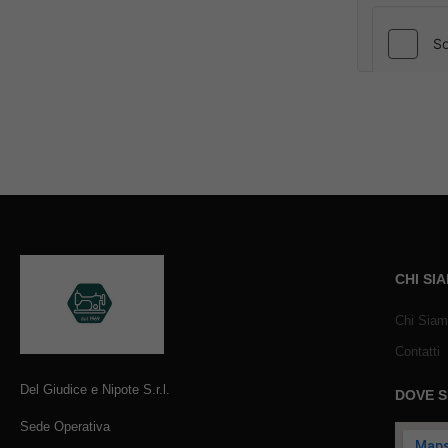
CHI SI
Chi Sia
Contatti
Del Giudice e Nipote S.r.l.
DOVE 
Sede Operativa