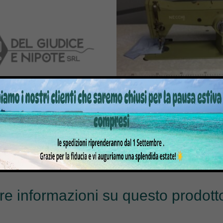
A PER CUCIRE 831-100/101
MACCHINA PER CUCIRE 752-1
LINEARE
C/COLTELLO RIFILAT
488,00
€
488,00
€
tre informazioni su questo prodotto