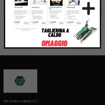
Invia
Del Giudice e Nipote S.r.l.