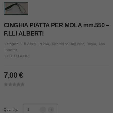
CINGHIA PIATTA PER MOLA mm.550 –
F.LLI ALBERTI
Categorie:
F.lli Alberti
,
Nuovo
,
Ricambi per Taglierine
,
Taglio
,
Uso
Industria
COD:
17 FA3343
7,00
€
Quantity: