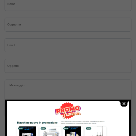
Inviando il messaggio confermo di aver letto e accettato
Termini e condizioni
del sito web