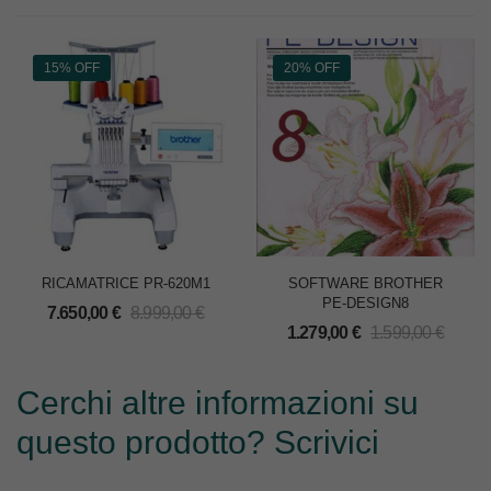
15% OFF
20% OFF
RICAMATRICE PR-620M1
SOFTWARE BROTHER
PE-DESIGN8
7.650,00
€
8.999,00
€
1.279,00
€
1.599,00
€
Cerchi altre informazioni su
questo prodotto? Scrivici