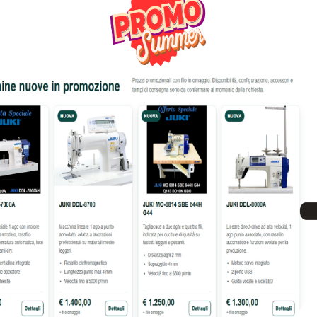
22% OFF
A PER CUCIRE JANOME 920
MACCHINA PER CUCIRE PFAF
JUBILEE
1.0