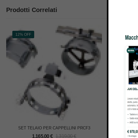
Prodotti Correlati
12% OFF
16% OFF
SET TELAIO PER CAPPELLINI PRCF3
MACCHIN
1.165,00
€
1.319,00
€