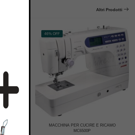
Altri Prodotti
46% OFF
F AMBITION
MACCHINA PER CUCIRE E RICAMO
MC6500P