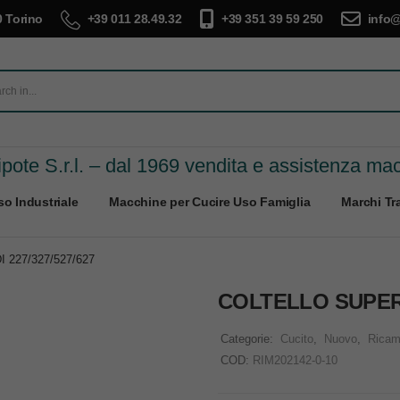
 Torino
+39 011 28.49.32
+39 351 39 59 250
info@
pote S.r.l. – dal 1969 vendita e assistenza ma
o Industriale
Macchine per Cucire Uso Famiglia
Marchi Tra
227/327/527/627
COLTELLO SUPERI
Categorie:
Cucito
,
Nuovo
,
Ricam
COD:
RIM202142-0-10