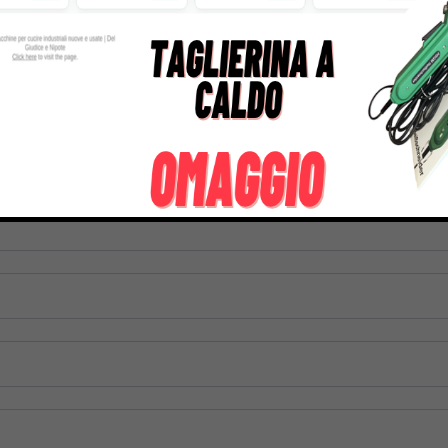
300,00
€
359,00
€
654,00
€
839,00
tre informazioni su questo prodotto