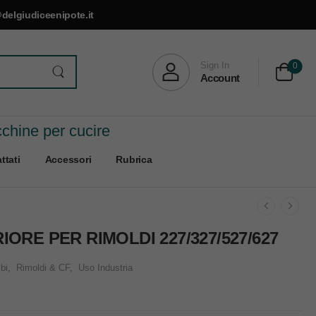
delgiudiceenipote.it
Sign In
0
Account
cchine per cucire
ttati
Accessori
Rubrica
ORE PER RIMOLDI 227/327/527/627
bi
,
Rimoldi & CF
,
Uso Industria