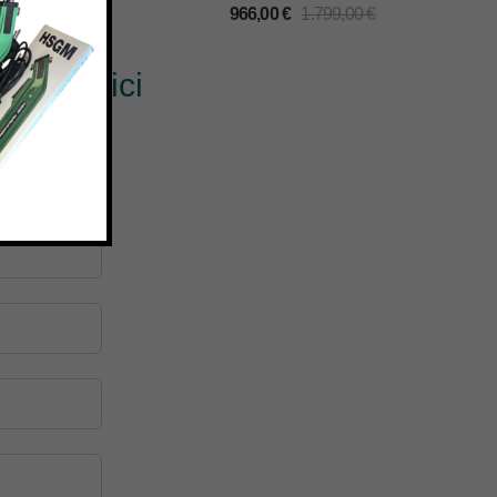
€
966,00
€
1.799,00
€
? Scrivici