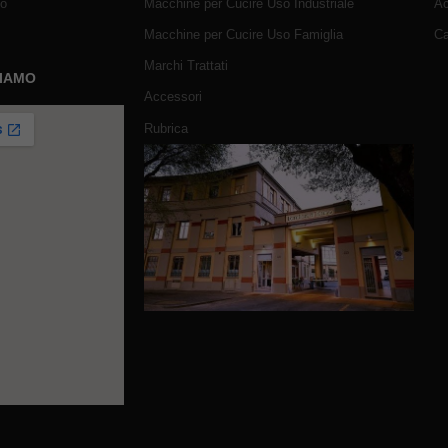
mo
Macchine per Cucire Uso Industriale
Ac
Macchine per Cucire Uso Famiglia
Ca
Marchi Trattati
SIAMO
Accessori
Rubrica