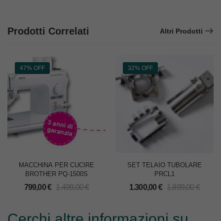
Prodotti Correlati
Altri Prodotti
47% OFF
32% OFF
MACCHINA PER CUCIRE
SET TELAIO TUBOLARE
BROTHER PQ-1500S
PRCL1
799,00
€
1.499,00
€
1.300,00
€
1.899,00
€
Cerchi altre informazioni su