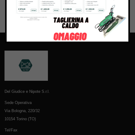
Del Giudice e Nipote S.r.l.
Sede Operativa
Via Bologna, 220/32
10154 Torino (TO)
Tel/Fax