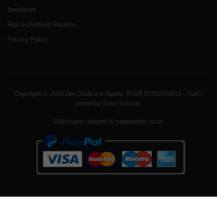
Spedizioni
Resi e Diritto di Recesso
Privacy Policy
Copyright © 2026 Del Giudice e Nipote. P.IVA 02787830013 - Tutti i
contenuti sono riservati.
Utilizziamo sistemi di pagamento sicuri
Avviso sui cookie di WordPress da parte di Real Cookie
Banner