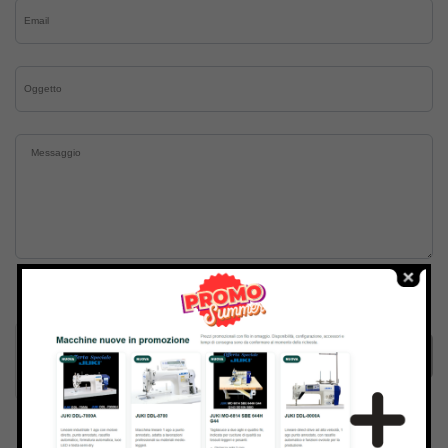
Inviando il messaggio confermo di aver letto e accettato
Termini e condizioni
del sito web
Invia