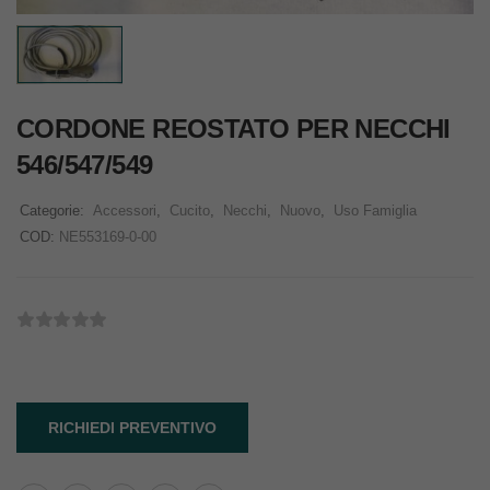
CORDONE REOSTATO PER NECCHI
546/547/549
Categorie:
Accessori
,
Cucito
,
Necchi
,
Nuovo
,
Uso Famiglia
COD:
NE553169-0-00
RICHIEDI PREVENTIVO