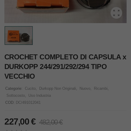
CROCHET COMPLETO DI CAPSULA x
DURKOPP 244/291/292/294 TIPO
VECCHIO
Categorie:
Cucito
,
Durkopp Non Originali
,
Nuovo
,
Ricambi
,
Sottocosto
,
Uso Industria
COD:
DC/491012041
227,00
€
482,00
€