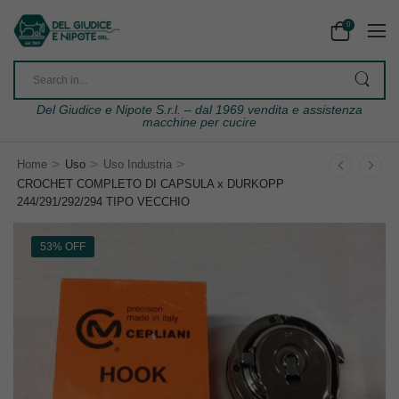
0
Del Giudice e Nipote S.r.l. – dal 1969 vendita e assistenza
macchine per cucire
>
>
>
Home
Uso
Uso Industria
CROCHET COMPLETO DI CAPSULA x DURKOPP
244/291/292/294 TIPO VECCHIO
53% OFF