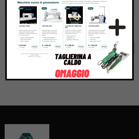
Inviando il messaggio confermo di aver letto e accettato
Termini e condizioni
del sito web
Invia