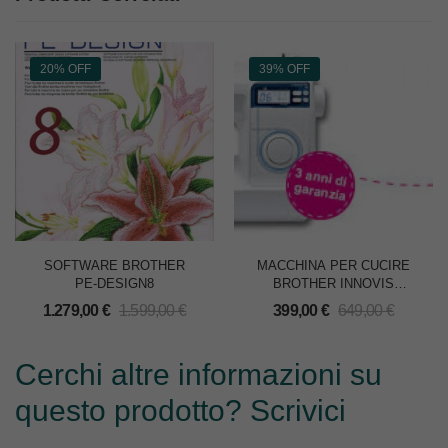
20% OFF
39% OFF
SOFTWARE BROTHER
MACCHINA PER CUCIRE
PE-DESIGN8
BROTHER INNOVIS
NV30M1
1.279,00
€
1.599,00
€
399,00
€
649,00
€
Cerchi altre informazioni su
questo prodotto? Scrivici