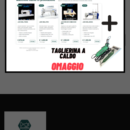
Inviando il messaggio confermo di aver letto e accettato
Termini e condizioni
del sito web
Invia