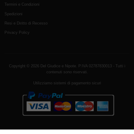
Termini e Condizioni
Spedizioni
Resi e Diritto di Recesso
Privacy Policy
Copyright © 2026 Del Giudice e Nipote. P.IVA 02787830013 - Tutti i
contenuti sono riservati.
Utilizziamo sistemi di pagamento sicuri
Avviso sui cookie di WordPress da parte di Real Cookie