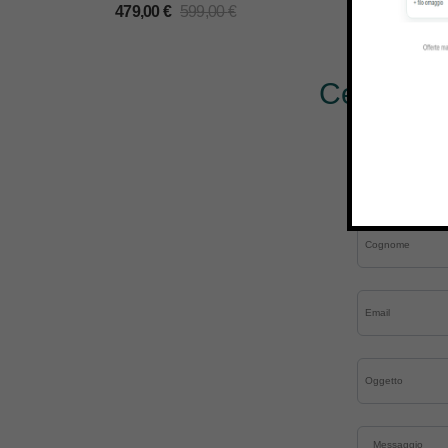
479,00
€
599,00
€
Cerchi al