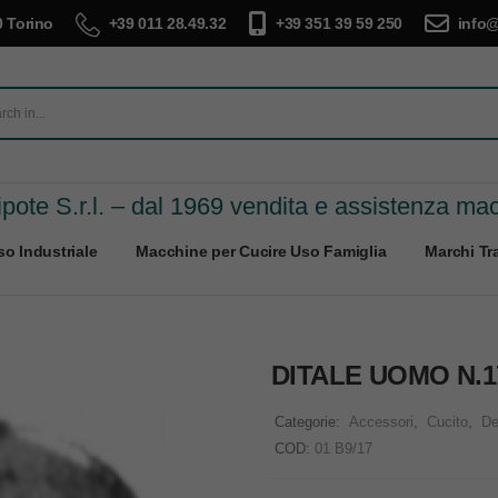
 Torino
+39 011 28.49.32
+39 351 39 59 250
info@
pote S.r.l. – dal 1969 vendita e assistenza ma
o Industriale
Macchine per Cucire Uso Famiglia
Marchi Tra
DITALE UOMO N.1
Categorie:
Accessori
,
Cucito
,
De
COD:
01 B9/17