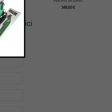
INNOVIS NV10AM1
0
€
349,00
€
? Scrivici