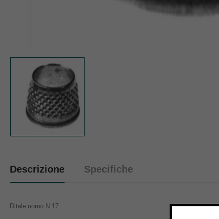
Descrizione
Specifiche
Ditale uomo N.17