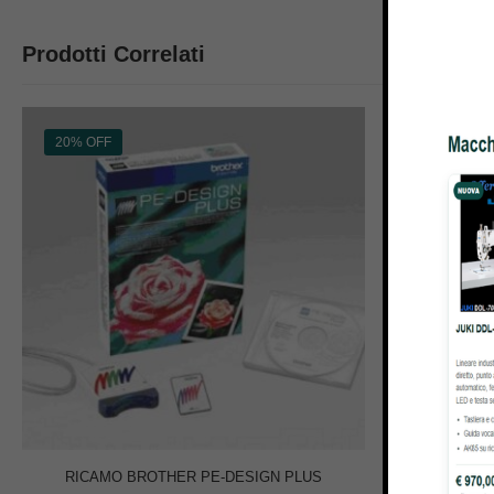
Prodotti Correlati
20% OFF
47% OFF
RICAMO BROTHER PE-DESIGN PLUS
MACCHINA