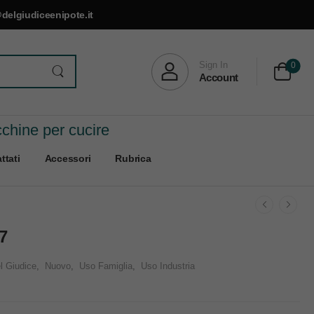
delgiudiceenipote.it
Sign In
0
Account
cchine per cucire
ttati
Accessori
Rubrica
7
l Giudice
,
Nuovo
,
Uso Famiglia
,
Uso Industria