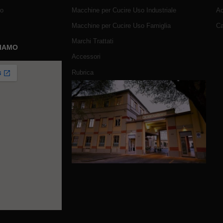
mo
Macchine per Cucire Uso Industriale
Ac
Macchine per Cucire Uso Famiglia
Ca
Marchi Trattati
SIAMO
Accessori
Rubrica