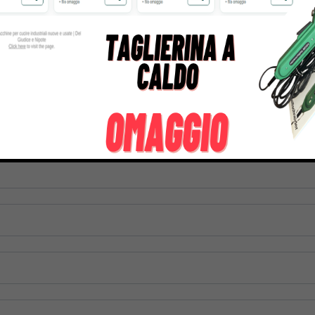
1500S
1.300,00
€
1.899,0
799,00
€
1.499,00
€
tre informazioni su questo prodotto