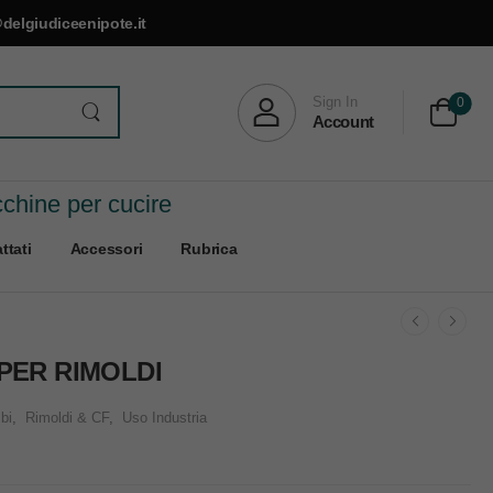
delgiudiceenipote.it
Sign In
0
Account
cchine per cucire
ttati
Accessori
Rubrica
PER RIMOLDI
bi
,
Rimoldi & CF
,
Uso Industria