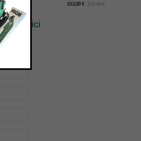
103,00
€
125,00
€
? Scrivici