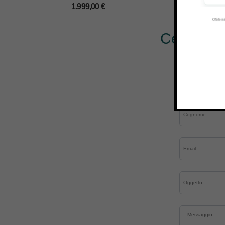
1.999,00
€
Cerchi al