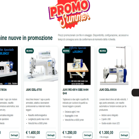
48% OFF
PER CUCIRE PFAFF C1100PRO
MACCHINA PER CUCIRE JAN
SMARTER
681,00
€
1.319,00