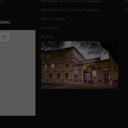
mo
Macchine per Cucire Uso Industriale
Ac
Macchine per Cucire Uso Famiglia
Ca
Marchi Trattati
SIAMO
Accessori
Rubrica