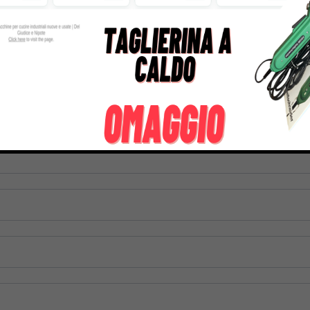
680,00
€
1.749,00
€
tre informazioni su questo prodotto