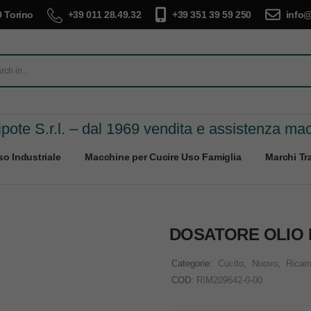
 Torino
+39 011 28.49.32
+39 351 39 59 250
info@
pote S.r.l. – dal 1969 vendita e assistenza ma
o Industriale
Macchine per Cucire Uso Famiglia
Marchi Tra
DOSATORE OLIO 
Categorie:
Cucito
,
Nuovo
,
Ricam
COD:
RIM209642-0-00