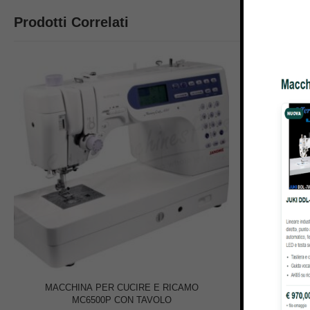
Prodotti Correlati
61% OFF
MACCHINA PER CUCIRE E RICAMO
MACCHINA 
MC6500P CON TAVOLO