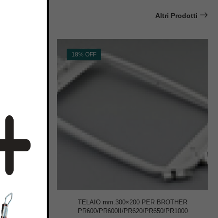
Altri Prodotti
18% OFF
OME MC5200
TELAIO mm.300×200 PER BROTHER
PR600/PR600II/PR620/PR650/PR1000
€