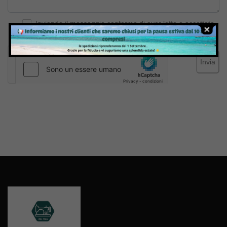
Inviando il messaggio confermo di aver letto e accettato
Termini e condizioni
del sito web
Invia