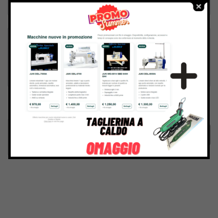
Inviando il messaggio confermo di aver letto e accettato
Termini e condizioni
del sito web
Invia