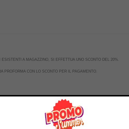
ORI ESISTENTI A MAGAZZINO, SI EFFETTUA UNO SCONTO DEL 20%.
URA PROFORMA CON LO SCONTO PER IL PAGAMENTO.
45% OFF