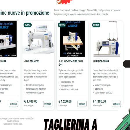
NA PER CUCIRE BROTHER
MACCHINA TAGLIA E CUCI BR
INNOVIS NV30M1
D
399,00
€
649,00
€
299,00
€
539,00
tre informazioni su questo prodotto