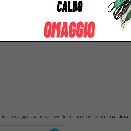
ndo il messaggio confermo di aver letto e accettato
Termini e condizioni