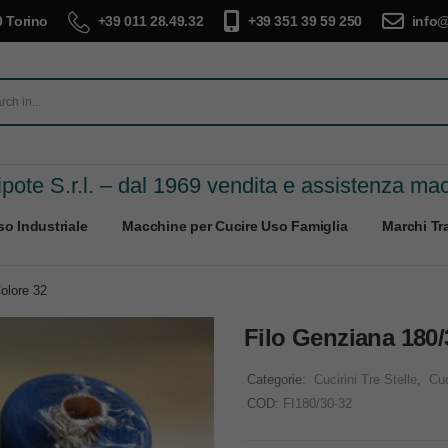
 Torino
+39 011 28.49.32
+39 351 39 59 250
info@
pote S.r.l. – dal 1969 vendita e assistenza ma
o Industriale
Macchine per Cucire Uso Famiglia
Marchi Tra
Colore 32
Filo Genziana 180/3
Categorie:
Cucirini Tre Stelle
,
Cuc
COD:
FI180/30-32