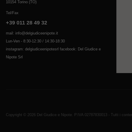
10154 Torino (TO)
Tel/Fax
+39 011 28 49 32
mail: info@delgiudiceenipote.it
Lun-Ven - 8:30-12:30 / 14:30-18:30
instagram: delgiudiceenipotesrl facebook: Del Giudice e
Nipote Srl
Copyright © 2026 Del Giudice e Nipote. P.IVA 02787830013 - Tutti i contenu