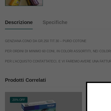
Descrizione
Specifiche
GENZIANA CONO DA GR.250 TIT.30 – PURO COTONE
PER ORDINI DI MINIMO 60 CONI, IN COLORI ASSORTITI, NEI COL
PER L’ACQUISTO CONTATTATECI, E VI FAREMO AVERE UNA FATT
Prodotti Correlati
20% OFF
39% OFF