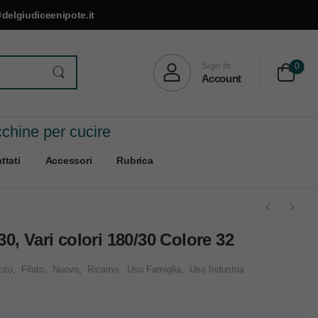
delgiudiceenipote.it
Sign In
0
Account
cchine per cucire
ttati
Accessori
Rubrica
0, Vari colori 180/30 Colore 32
ito
,
Filato
,
Nuovo
,
Ricamo
,
Uso Famiglia
,
Uso Industria