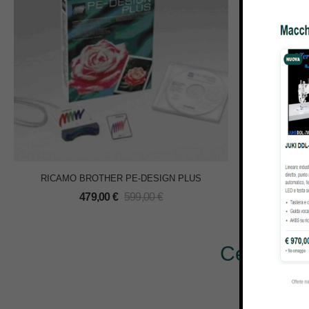
RICAMO BROTHER PE-DESIGN PLUS
MACCHI
479,00
€
599,00
€
Cerchi al