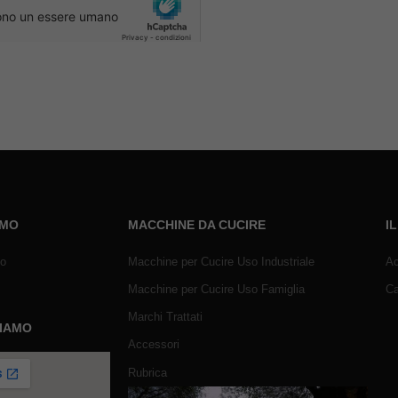
AMO
MACCHINE DA CUCIRE
I
mo
Macchine per Cucire Uso Industriale
Ac
Macchine per Cucire Uso Famiglia
Ca
Marchi Trattati
SIAMO
Accessori
Rubrica