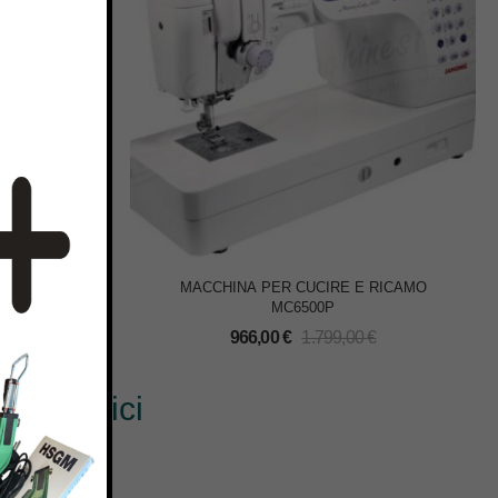
OTHER 1034
MACCHINA PER CUCIRE E RICAMO
MC6500P
€
966,00
€
1.799,00
€
? Scrivici