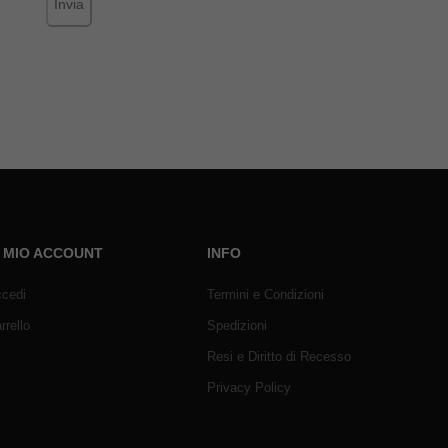
Invia
L MIO ACCOUNT
INFO
cedi
Termini e Condizioni
rrello
Spedizioni
Resi e Diritto di Recesso
Privacy Policy