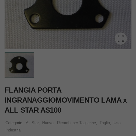
FLANGIA PORTA
INGRANAGGIOMOVIMENTO LAMA x
ALL STAR AS100
Categorie:
All Star
,
Nuovo
,
Ricambi per Taglierine
,
Taglio
,
Uso
Industria