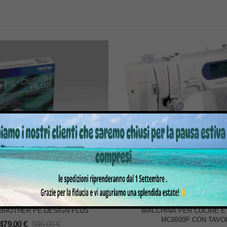
BROTHER PE-DESIGN PLUS
MACCHINA PER CUCIRE E
MC6500P CON TAVO
479,00
€
599,00
€