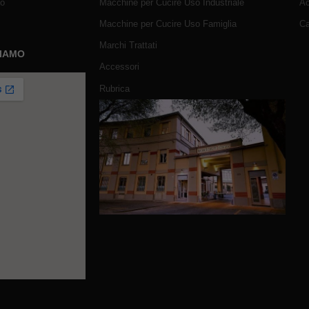
mo
Macchine per Cucire Uso Industriale
Ac
Macchine per Cucire Uso Famiglia
Ca
Marchi Trattati
SIAMO
Accessori
Rubrica