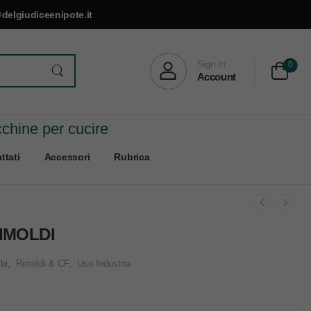
delgiudiceenipote.it
Sign In
0
Account
cchine per cucire
ttati
Accessori
Rubrica
IMOLDI
bi
,
Rimoldi & CF
,
Uso Industria