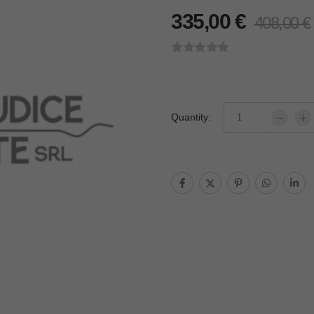
335,00
€
408,00
€
Quantity: