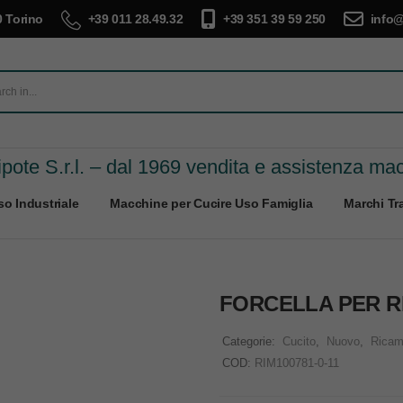
 Torino
+39 011 28.49.32
+39 351 39 59 250
info@
pote S.r.l. – dal 1969 vendita e assistenza ma
o Industriale
Macchine per Cucire Uso Famiglia
Marchi Tra
FORCELLA PER R
Categorie:
Cucito
,
Nuovo
,
Ricam
COD:
RIM100781-0-11