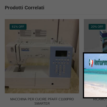
Prodotti Correlati
61% OFF
20% OFF
MACCHINA PER CUCIRE PFAFF C1100PRO
RICAMO 
SMARTER