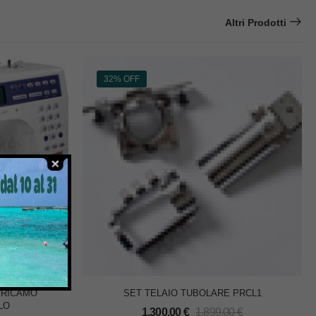
Altri Prodotti
32% OFF
 RICAMO
SET TELAIO TUBOLARE PRCL1
LO
1.300,00
€
1.899,00
€