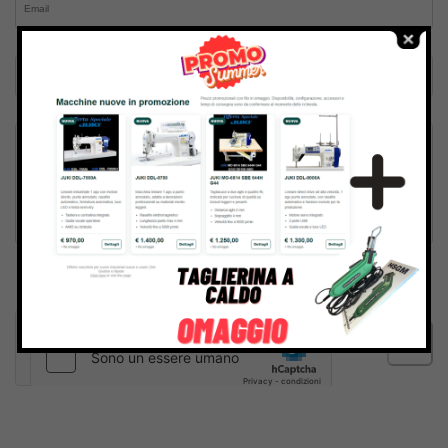
Inviando il messaggio confermo di aver letto e accettato
Termini e condizioni
del sito web
Invia