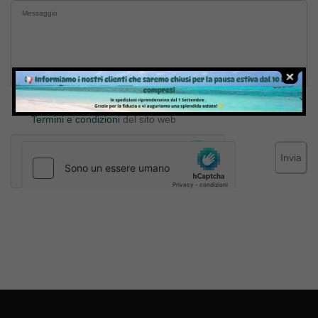
Inviando il messaggio confermo di aver letto e accettato
Termini e condizioni
del sito web
Invia