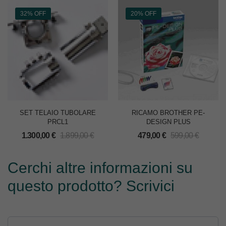
32% OFF
20% OFF
SET TELAIO TUBOLARE
RICAMO BROTHER PE-
PRCL1
DESIGN PLUS
1.300,00
€
1.899,00
€
479,00
€
599,00
€
Cerchi altre informazioni su
questo prodotto? Scrivici