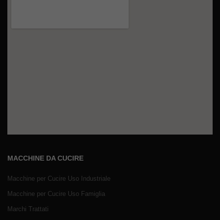
MACCHINE DA CUCIRE
Macchine per Cucire Uso Industriale
Macchine per Cucire Uso Famiglia
Marchi Trattati