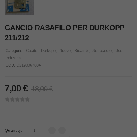
GANCIO RASAFILO PER DURKOPP
211/212
Categorie:
Cucito
,
Durkopp
,
Nuovo
,
Ricambi
,
Sottocosto
,
Uso
Industria
COD:
D219006708A
7,00
€
18,00
€
Quantity: