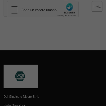
Invia
Del Giudice e Nipote S.r.l.
Sede Operativa