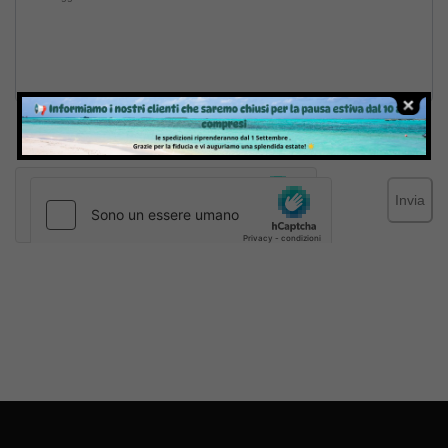
Inviando il messaggio confermo di aver letto e accettato
Termini e condizioni
del sito web
Invia