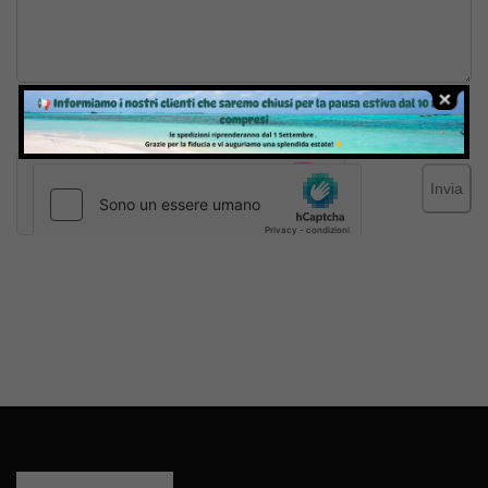
Inviando il messaggio confermo di aver letto e accettato
Termini e condizioni
del sito web
Invia