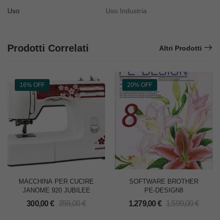
Uso
Uso Industria
Prodotti Correlati
Altri Prodotti
16% OFF
20% OFF
MACCHINA PER CUCIRE
SOFTWARE BROTHER
JANOME 920 JUBILEE
PE-DESIGN8
300,00
€
359,00
€
1.279,00
€
1.599,00
€