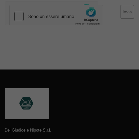
Invia
Del Giudice e Nipote S.r.l.