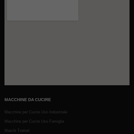
MACCHINE DA CUCIRE
Macchine per Cucire Uso Industriale
Macchine per Cucire Uso Famiglia
Marchi Trattati