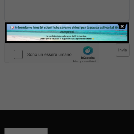
Inviando il messaggio confermo di aver letto e accettato
Termini e condizioni
del sito web
Invia