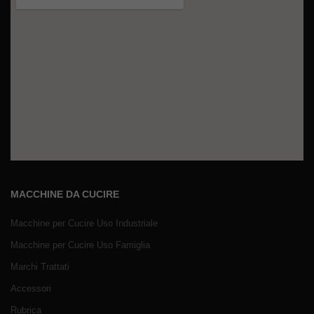
MACCHINE DA CUCIRE
Macchine per Cucire Uso Industriale
Macchine per Cucire Uso Famiglia
Marchi Trattati
Accessori
Rubrica