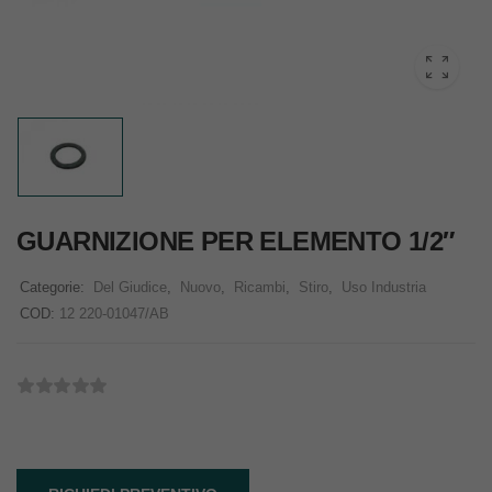
GUARNIZIONE PER ELEMENTO 1/2″
Categorie:
Del Giudice
,
Nuovo
,
Ricambi
,
Stiro
,
Uso Industria
COD:
12 220-01047/AB