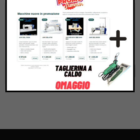
Inviando il messaggio confermo di aver letto e accettato
Termini e condizioni
del sito web
Invia