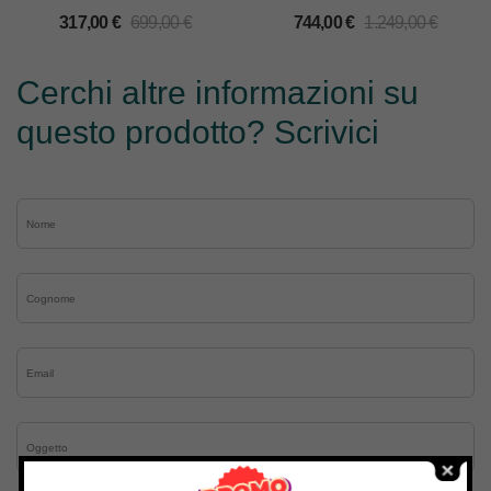
317,00
€
699,00
€
744,00
€
1.249,00
€
Cerchi altre informazioni su
questo prodotto? Scrivici