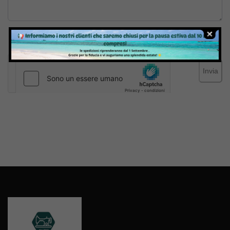
Inviando il messaggio confermo di aver letto e accettato
Termini e condizioni
del sito web
Invia