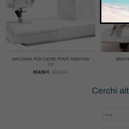
MACCHINA PER CUCIRE PFAFF AMBITION
BROTHE
1.0
654,00
€
839,00
€
Cerchi al