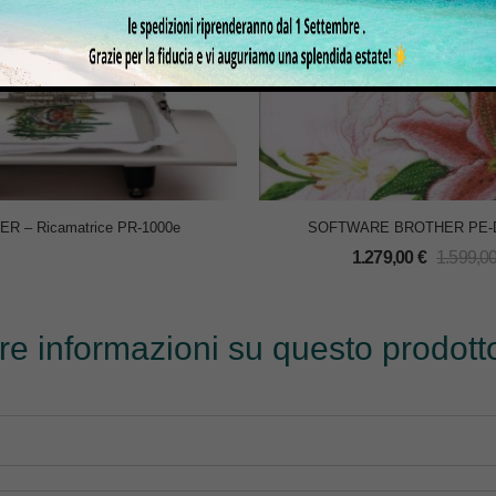
R – Ricamatrice PR-1000e
SOFTWARE BROTHER PE-
1.279,00
€
1.599,0
tre informazioni su questo prodotto