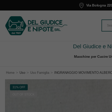
Via Bologna 220
Del Giudice e Ni
Macchine per Cucire Us
>
>
>
Home
Uso
Uso Famiglia
INGRANAGGIO MOVIMENTO ALBERO
31% OFF
OUT OF STOCK