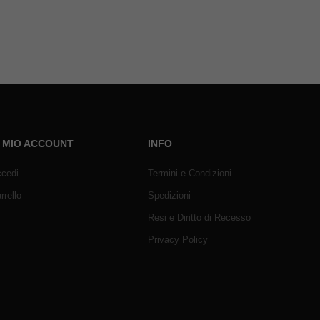
L MIO ACCOUNT
INFO
cedi
Termini e Condizioni
rrello
Spedizioni
Resi e Diritto di Recesso
Privacy Policy