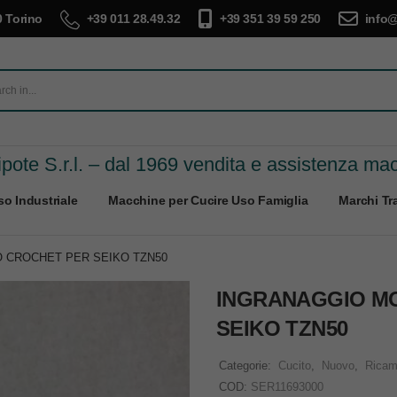
 Torino
+39 011 28.49.32
+39 351 39 59 250
info@
pote S.r.l. – dal 1969 vendita e assistenza ma
o Industriale
Macchine per Cucire Uso Famiglia
Marchi Tra
 CROCHET PER SEIKO TZN50
INGRANAGGIO M
SEIKO TZN50
Categorie:
Cucito
,
Nuovo
,
Ricam
COD:
SER11693000