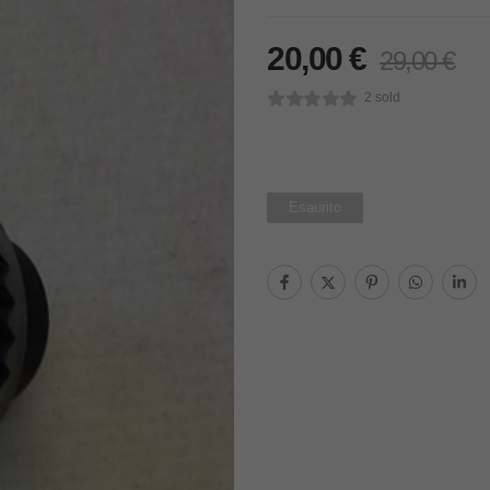
20,00
€
29,00
€
2 sold
Esaurito