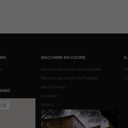
AMO
MACCHINE DA CUCIRE
I
mo
Macchine per Cucire Uso Industriale
Ac
Macchine per Cucire Uso Famiglia
Ca
Marchi Trattati
SIAMO
Accessori
Rubrica