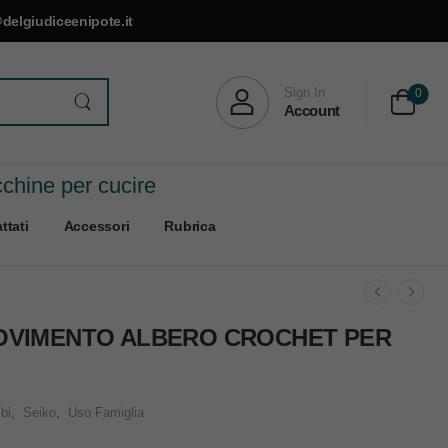
delgiudiceenipote.it
Sign In
0
Account
cchine per cucire
ttati
Accessori
Rubrica
OVIMENTO ALBERO CROCHET PER
bi
,
Seiko
,
Uso Famiglia