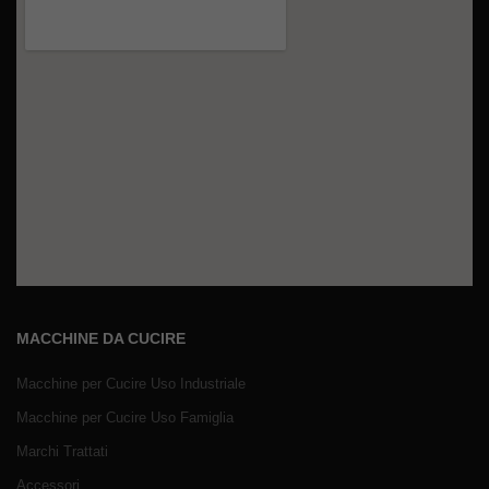
MACCHINE DA CUCIRE
Macchine per Cucire Uso Industriale
Macchine per Cucire Uso Famiglia
Marchi Trattati
Accessori