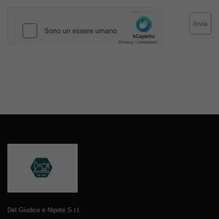
Invia
Del Giudice e Nipote S.r.l.