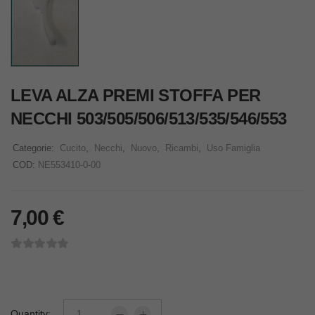
LEVA ALZA PREMI STOFFA PER
NECCHI 503/505/506/513/535/546/553
Categorie:
Cucito
,
Necchi
,
Nuovo
,
Ricambi
,
Uso Famiglia
COD:
NE553410-0-00
7,00
€
Quantity: