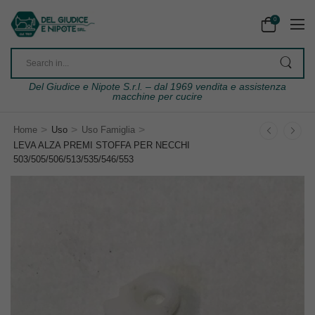
0
Del Giudice e Nipote S.r.l. – dal 1969 vendita e assistenza
macchine per cucire
>
>
>
Home
Uso
Uso Famiglia
LEVA ALZA PREMI STOFFA PER NECCHI
503/505/506/513/535/546/553