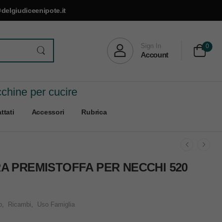
delgiudiceenipote.it
Sign In
0
Account
cchine per cucire
ttati
Accessori
Rubrica
A PREMISTOFFA PER NECCHI 520
o
,
Ricambi
,
Uso Famiglia