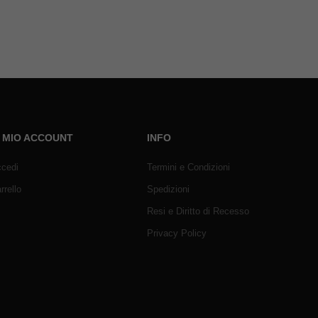
L MIO ACCOUNT
INFO
cedi
Termini e Condizioni
rrello
Spedizioni
Resi e Diritto di Recesso
Privacy Policy