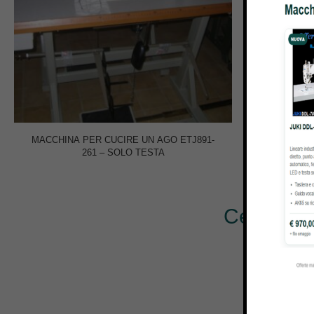
MACCHINA PER CUCIRE UN AGO ETJ891-
MACCHINA 
261 – SOLO TESTA
Cerchi al