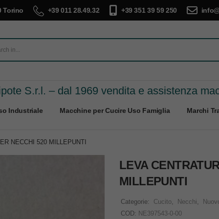
 Torino
+39 011 28.49.32
+39 351 39 59 250
info@
pote S.r.l. – dal 1969 vendita e assistenza ma
o Industriale
Macchine per Cucire Uso Famiglia
Marchi Tra
R NECCHI 520 MILLEPUNTI
LEVA CENTRATUR
MILLEPUNTI
Categorie:
Cucito
,
Necchi
,
Nuov
COD:
NE397543-0-00