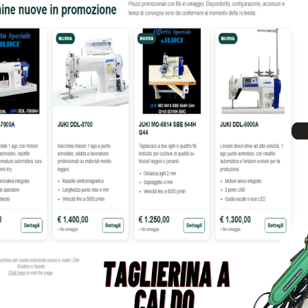
PER CUCIRE 460-100 2 AGHI A
MACCHINA PER CUCIRE UN A
BRACCIO ROVESCIO
(111)- SOLO TEST
1.250,00
€
500,00
€
1.350,00
tre informazioni su questo prodotto