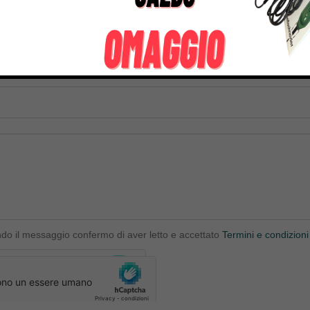
ndo il messaggio confermo di aver letto e accettato
Termini e condizioni