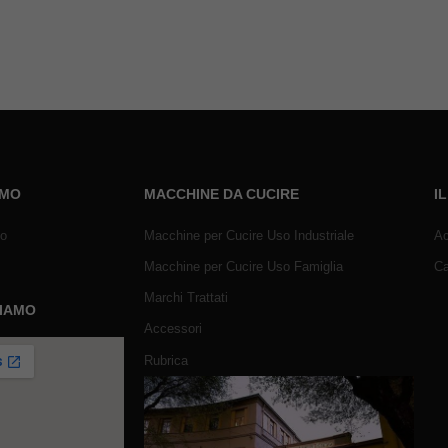
AMO
MACCHINE DA CUCIRE
I
mo
Macchine per Cucire Uso Industriale
Ac
Macchine per Cucire Uso Famiglia
Ca
Marchi Trattati
SIAMO
Accessori
Rubrica