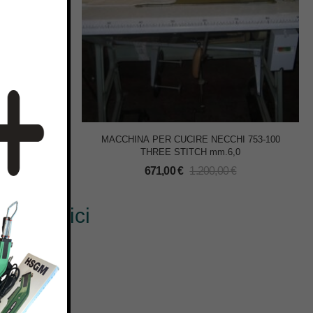
GO 955-110
MACCHINA PER CUCIRE NECCHI 753-100
A
THREE STITCH mm.6,0
€
671,00
€
1.200,00
€
? Scrivici