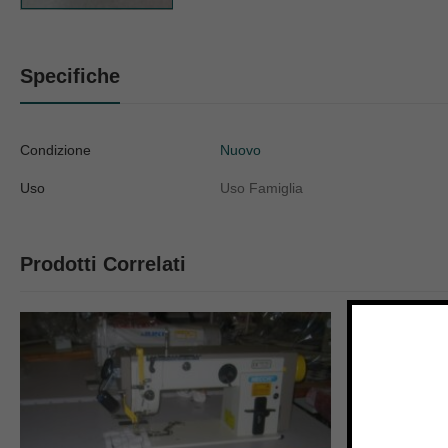
Specifiche
Condizione
Nuovo
Uso
Uso Famiglia
Prodotti Correlati