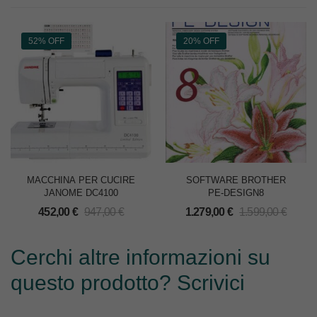
52% OFF
20% OFF
MACCHINA PER CUCIRE
SOFTWARE BROTHER
JANOME DC4100
PE-DESIGN8
452,00
€
947,00
€
1.279,00
€
1.599,00
€
Cerchi altre informazioni su
questo prodotto? Scrivici