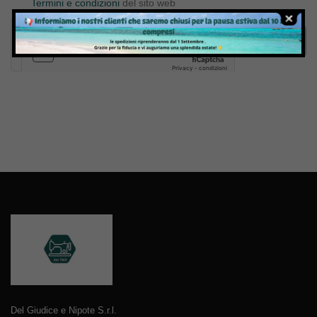
Termini e condizioni
del sito web
Invia
Del Giudice e Nipote S.r.l.