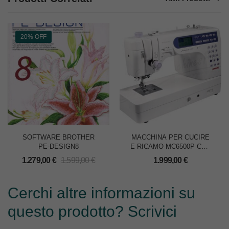
20% OFF
SOFTWARE BROTHER
MACCHINA PER CUCIRE
PE-DESIGN8
E RICAMO MC6500P CON
TAVOLO
1.279,00
€
1.599,00
€
1.999,00
€
Cerchi altre informazioni su
questo prodotto? Scrivici