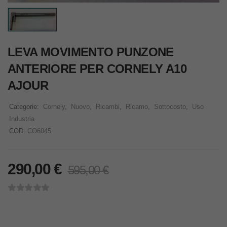
LEVA MOVIMENTO PUNZONE
ANTERIORE PER CORNELY A10
AJOUR
Categorie:
Cornely
,
Nuovo
,
Ricambi
,
Ricamo
,
Sottocosto
,
Uso
Industria
COD:
CO6045
290,00
€
595,00
€