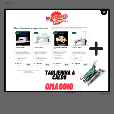
Inviando il messaggio confermo di aver letto e accettato
Termini e condizioni
del sito web
Invia