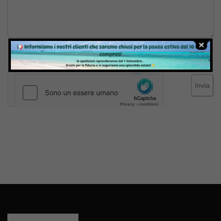
Inviando il messaggio confermo di aver letto e accettato
Termini e condizioni
del sito web
Invia