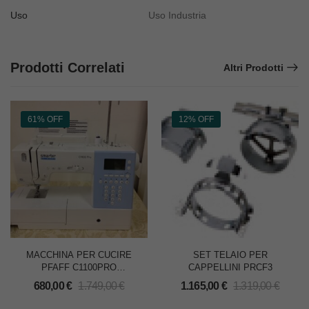
Uso
Uso Industria
Prodotti Correlati
Altri Prodotti
61% OFF
12% OFF
MACCHINA PER CUCIRE
SET TELAIO PER
PFAFF C1100PRO
CAPPELLINI PRCF3
SMARTER
680,00
€
1.749,00
€
1.165,00
€
1.319,00
€