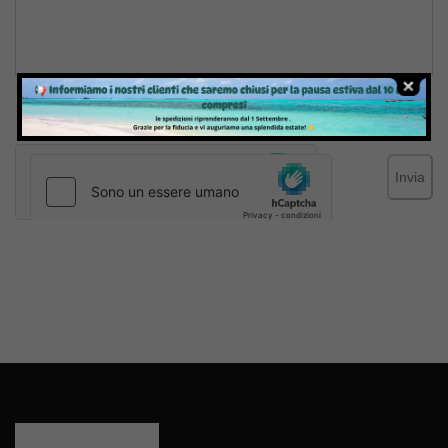
Inviando il messaggio confermo di aver letto e accettato
Termini e condizioni
del sito web
Invia