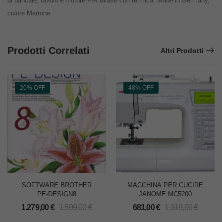
di bancale, tavolo e motore FIR trifase con termica, Made in Germany,
colore Marrone
Prodotti Correlati
Altri Prodotti
20% OFF
48% OFF
SOFTWARE BROTHER
MACCHINA PER CUCIRE
PE-DESIGN8
JANOME MC5200
1.279,00
€
1.599,00
€
681,00
€
1.319,00
€