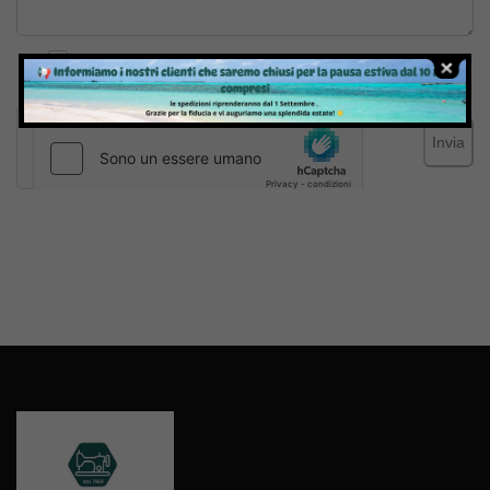
Inviando il messaggio confermo di aver letto e accettato
Termini e condizioni
del sito web
Invia