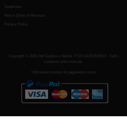
Spedizioni
Resi e Diritto di Recesso
Privacy Policy
Copyright © 2026 Del Giudice e Nipote. P.IVA 02787830013 - Tutti i
contenuti sono riservati.
Utilizziamo sistemi di pagamento sicuri
Avviso sui cookie di WordPress da parte di Real Cookie
Banner