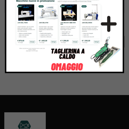
Inviando il messaggio confermo di aver letto e accettato
Termini e condizioni
del sito web
Invia