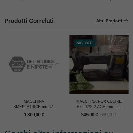
Prodotti Correlati
Altri Prodotti
50% OFF
MACCHINA
MACCHINA PER CUCIRE
SMERLATRICE mm.4/8
67-202/S 2 AGHI mm.2,2
ATHOS F200
PIEDINO ROTELLA
1.800,00
€
345,00
€
690,00
€