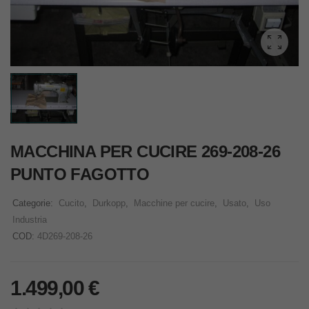
MACCHINA PER CUCIRE 269-208-26
PUNTO FAGOTTO
Categorie:
Cucito
,
Durkopp
,
Macchine per cucire
,
Usato
,
Uso
Industria
COD:
4D269-208-26
1.499,00
€