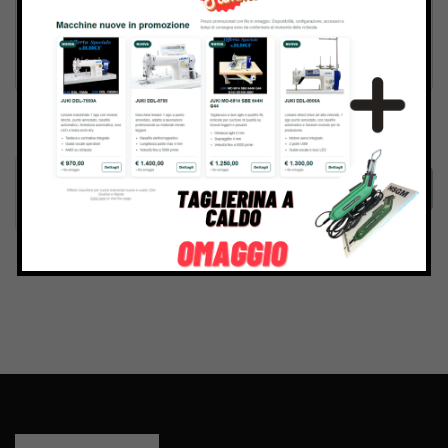
Inviando il messaggio confermo di aver letto e accettato
Termini e condizioni
del sito web
Invia