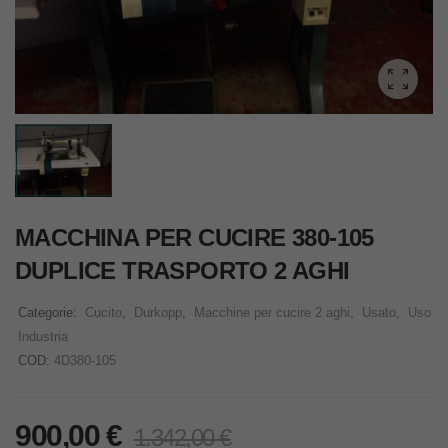
MACCHINA PER CUCIRE 380-105
DUPLICE TRASPORTO 2 AGHI
Categorie:
Cucito
,
Durkopp
,
Macchine per cucire 2 aghi
,
Usato
,
Uso
Industria
COD:
4D380-105
900,00
€
1.342,00
€