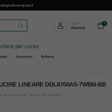
delgiudiceenipote.it
Sign In
0
Account
cchine per cucire
ttati
Accessori
Rubrica
UCIRE LINEARE DDL8700AS-7WBN-BB
 per cucire lineari
,
Nuovo
,
Uso Industria