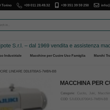
 Torino
+39 011 28.49.32
+39 351 39 59 250
info@
pote S.r.l. – dal 1969 vendita e assistenza ma
o Industriale
Macchine per Cucire Uso Famiglia
Marchi Tra
CIRE LINEARE DDL8700AS-7WBN-BB
MACCHINA PER C
Categorie:
Cucito
,
Juki
,
Macchine
COD:
5JUDDL8700AS-7WBN-BB