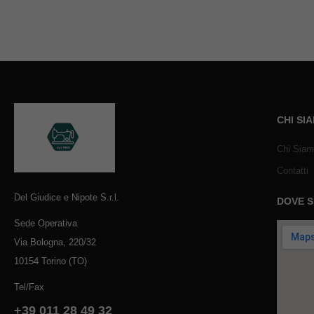
CHI SI
Chi Sia
Contatti
Del Giudice e Nipote S.r.l.
DOVE 
Sede Operativa
Via Bologna, 220/32
10154 Torino (TO)
Tel/Fax
+39 011 28 49 32