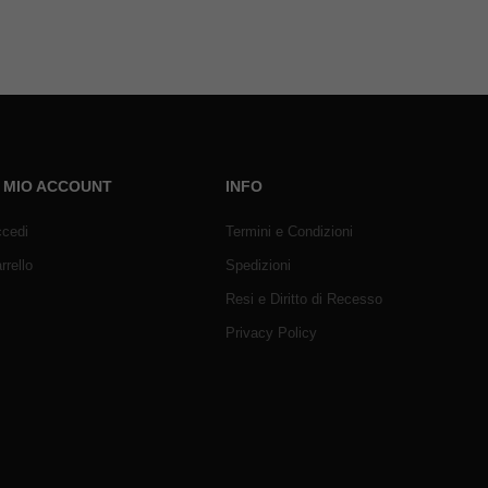
L MIO ACCOUNT
INFO
cedi
Termini e Condizioni
rrello
Spedizioni
Resi e Diritto di Recesso
Privacy Policy