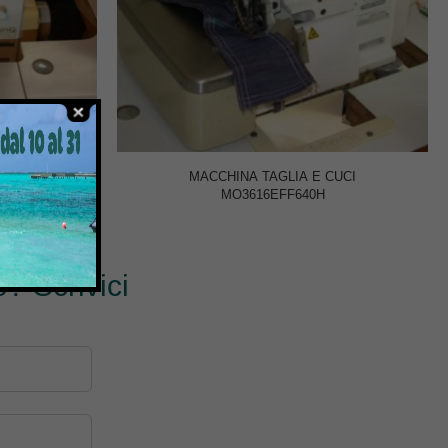
G3714ECH6-
MACCHINA TAGLIA E CUCI
MO3616EFF640H
0
€
? Scrivici