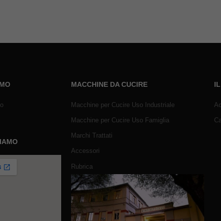
AMO
MACCHINE DA CUCIRE
I
mo
Macchine per Cucire Uso Industriale
Ac
Macchine per Cucire Uso Famiglia
Ca
Marchi Trattati
SIAMO
Accessori
Rubrica