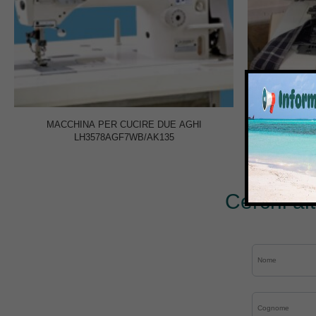
MACCHINA PER CUCIRE DUE AGHI
MACCHINA 
LH3578AGF7WB/AK135
Cerchi al