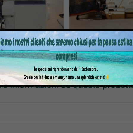
TAGLIA E CUCI JUKI MO-735F
MACCHINA TAGLIA E CUCI MO
600
850,00
€
1.289,00
€
3.480,00
€
4.245,0
tre informazioni su questo prodotto