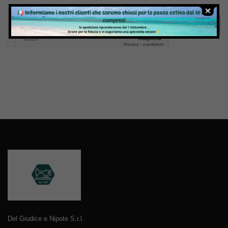
Invia
Del Giudice e Nipote S.r.l.