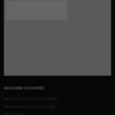
MACCHINE DA CUCIRE
Macchine per Cucire Uso Industriale
Macchine per Cucire Uso Famiglia
Marchi Trattati