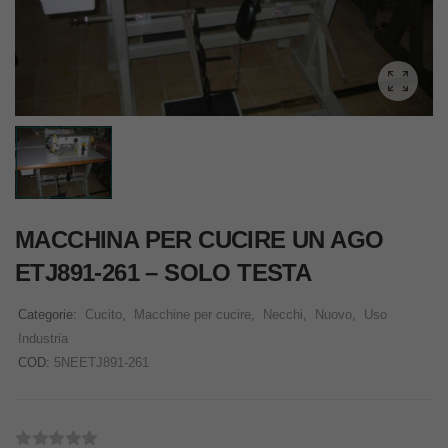
MACCHINA PER CUCIRE UN AGO
ETJ891-261 – SOLO TESTA
Categorie:
Cucito
,
Macchine per cucire
,
Necchi
,
Nuovo
,
Uso
Industria
COD:
5NEETJ891-261