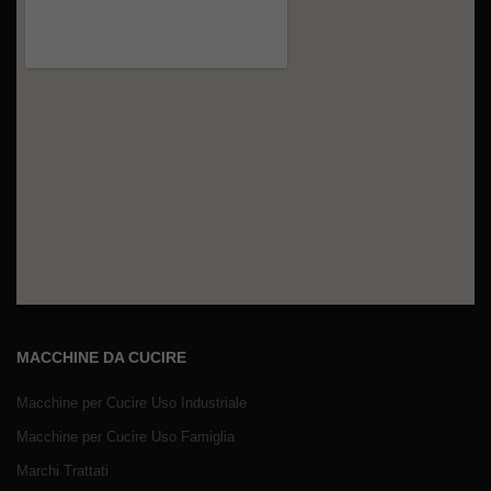
MACCHINE DA CUCIRE
Macchine per Cucire Uso Industriale
Macchine per Cucire Uso Famiglia
Marchi Trattati