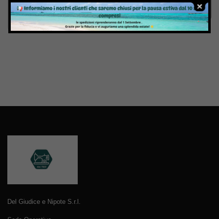
Invia
Del Giudice e Nipote S.r.l.